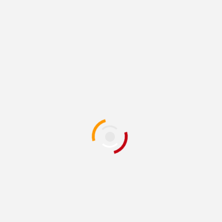
1 min de lectura
Retira Seguridad Vial de circulación a 74
conductores ebrios en una semana
13 mins atrás
Redacción
JUÁREZ