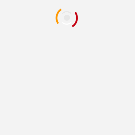
Asumió Alfredo «El Caballo» Lozoya la
coordinación estatal de Movimiento
Ciudadano
1 min atrás
Redacción
JUÁREZ