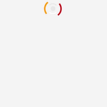
JUÁREZ
Organizaciones religiosas suman
esfuerzos comunitarios por la
Seguridad y la Paz en Juárez
6 meses atrás
Redacción
MIERCOLES 11 FEBRERO 2026 POR REDACCION
CD. JUAREZ, CHIH.- La Dirección de Atención a
Organizaciones Religiosas del Gobierno Municipal
participó...