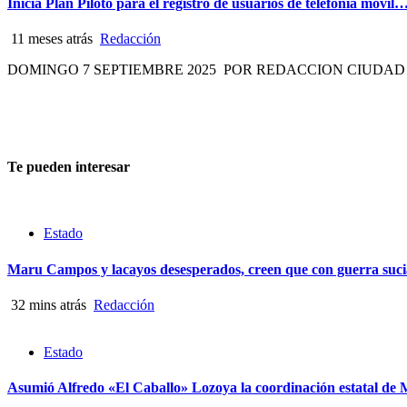
Inicia Plan Piloto para el registro de usuarios de telefonía móvil
11 meses atrás
Redacción
DOMINGO 7 SEPTIEMBRE 2025 POR REDACCION CIUDAD DE MEXICO
Te pueden interesar
Estado
Maru Campos y lacayos desesperados, creen que con guerra su
32 mins atrás
Redacción
Estado
Asumió Alfredo «El Caballo» Lozoya la coordinación estatal d