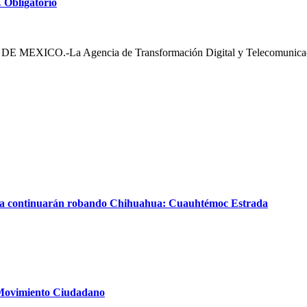
… Obligatorio
.-La Agencia de Transformación Digital y Telecomunicacione
cia continuarán robando Chihuahua: Cuauhtémoc Estrada
e Movimiento Ciudadano