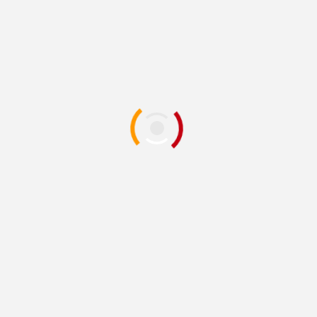
Cultura
Tags:
MÁS HISTORIAS
CULTURA
JUÁREZ
Celebrarán Los Frontera 55 años de