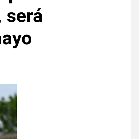
, será
mayo