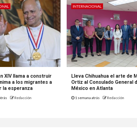
IONAL
INTERNACIONAL
 XIV llama a construir
Lleva Chihuahua el arte de 
anima a los migrantes a
Ortiz al Consulado General 
r la esperanza
México en Atlanta
atrás
Redacción
1 semana atrás
Redacción