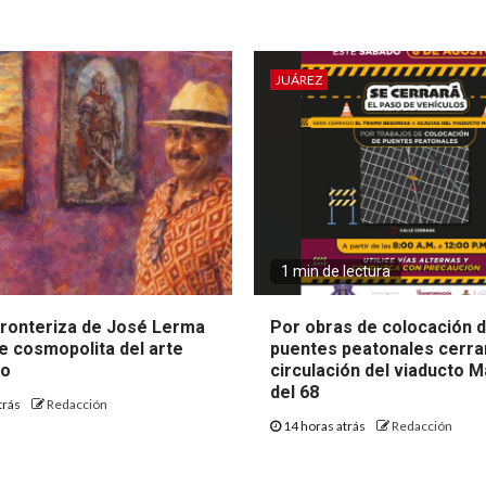
JUÁREZ
1 min de lectura
 fronteriza de José Lerma
Por obras de colocación 
e cosmopolita del arte
puentes peatonales cerra
zo
circulación del viaducto M
del 68
trás
Redacción
14 horas atrás
Redacción