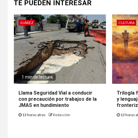
TE PUEDEN INTERESAR
JUÁREZ
CULTURA
1 min de lectura
Llama Seguridad Vial a conducir
Trilogía
con precaución por trabajos de la
y lenguaj
JMAS en hundimiento
fronteri
13 horas atrás
Redacción
13 horas a