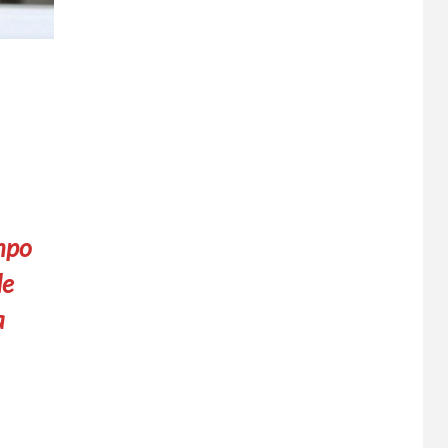
empo
de
a