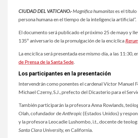
CIUDAD DEL VATICANO.-
Magnifica humanitas
es el títul
persona humana en el tiempo de la inteligencia artificial”.
El documento será publicado el próximo 25 de mayo y llev
135º aniversario de la promulgación de la encíclica
Reru
La encíclica será presentada ese mismo día, a las 11:30, e
de Prensa de la Santa Sede
.
Los participantes en la presentación
Intervendrán como ponentes el cardenal Víctor Manuel Fer
Michael Czerny, S.J., prefecto del Dicasterio para el Serv
También participarán la profesora Anna Rowlands, teólog
Olah, cofundador de
Anthropic
(Estados Unidos) y responsa
y la profesora Leocadie Lushombo, i.t., docente de teologí
Santa Clara University,
en California.