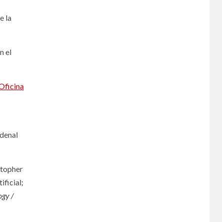
e la
n el
 Oficina
rdenal
stopher
ificial;
ogy /