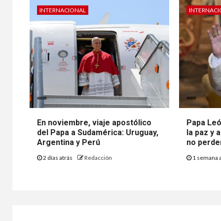
INTERNACIONAL
INTERNAC
En noviembre, viaje apostólico
Papa León
del Papa a Sudamérica: Uruguay,
la paz y 
Argentina y Perú
no perde
2 días atrás
Redacción
1 semana 