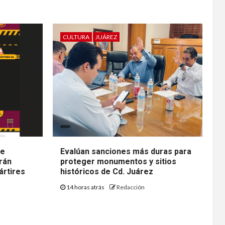
CULTURA
JUÁREZ
de
Evalúan sanciones más duras para
rán
proteger monumentos y sitios
ártires
históricos de Cd. Juárez
14 horas atrás
Redacción