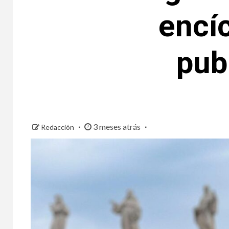
encíc
pub
3 meses atrás
Redacción