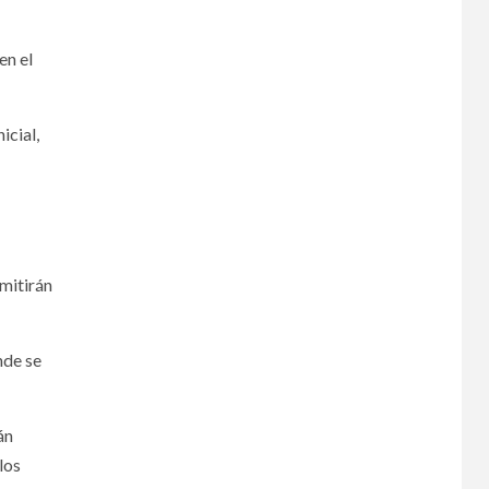
en el
icial,
rmitirán
nde se
án
los