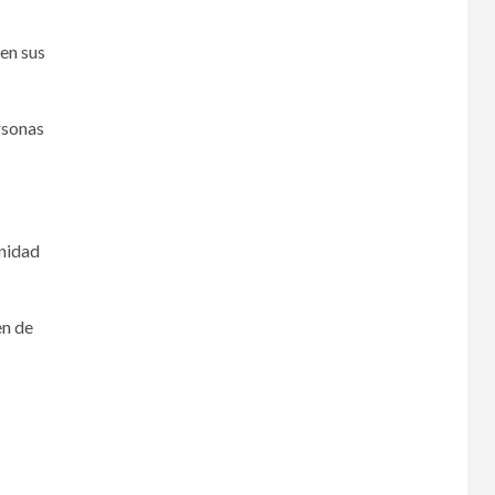
ven sus
ersonas
unidad
en de