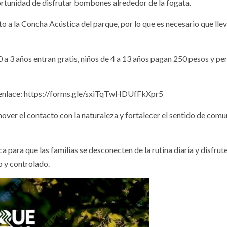
portunidad de disfrutar bombones alrededor de la fogata.
to a la Concha Acústica del parque, por lo que es necesario que lle
 0 a 3 años entran gratis, niños de 4 a 13 años pagan 250 pesos y p
te enlace: https://forms.gle/sxiTqTwHDUfFkXpr5
ver el contacto con la naturaleza y fortalecer el sentido de com
 para que las familias se desconecten de la rutina diaria y disfrut
o y controlado.