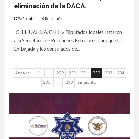
eliminación de la DACA.
9 años atrás
Redacción
CHIHUAHUA, CHIH.- Diputados locales instaron
a la Secretaría de Relaciones Exteriores para que la
Embajada y los consulados de...
Anterior
1
…
229
230
231
232
233
234
235
…
238
Siguiente